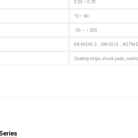
0.25 – 0.70
10 – 80
-55 – ﹢200
EN 45545-2，DIN 5510，ASTM
Sealing strips, shock pads, cush
Series