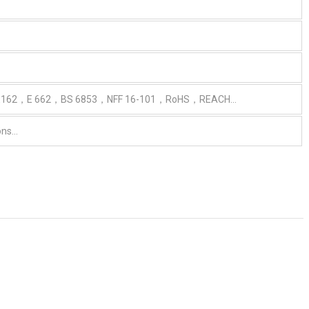
 E162，E 662，BS 6853，NFF 16-101，RoHS，REACH…
ions…