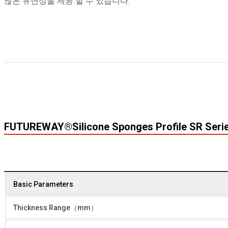
많은 유연성을 제공 할 수 있습니다.
FUTUREWAY®Silicone Sponges Profile SR Seri
Basic Parameters
Thickness Range（mm）