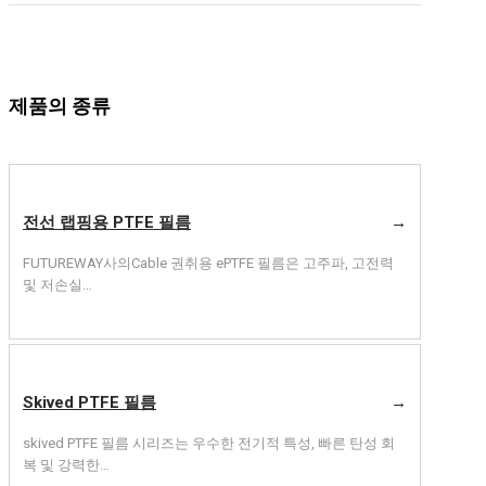
제품의 종류
전선 랩핑용 PTFE 필름
→
FUTUREWAY사의Cable 권취용 ePTFE 필름은 고주파, 고전력
및 저손실…
Skived PTFE 필름
→
skived PTFE 필름 시리즈는 우수한 전기적 특성, 빠른 탄성 회
복 및 강력한…